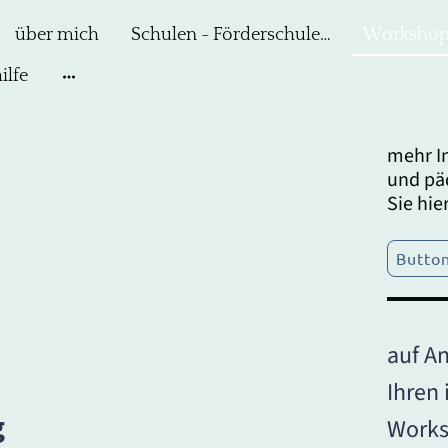
über mich
Schulen - Förderschulen - BFZ
ilfe
mehr I
und pä
Sie hier
Butto
auf An
Ihren 
g
Works