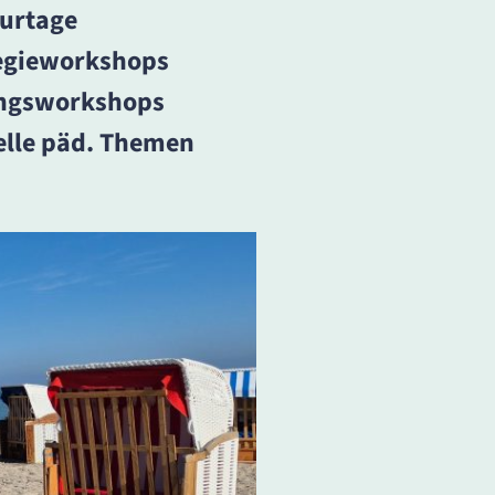
urtage
egieworkshops
ungsworkshops
elle päd. Themen