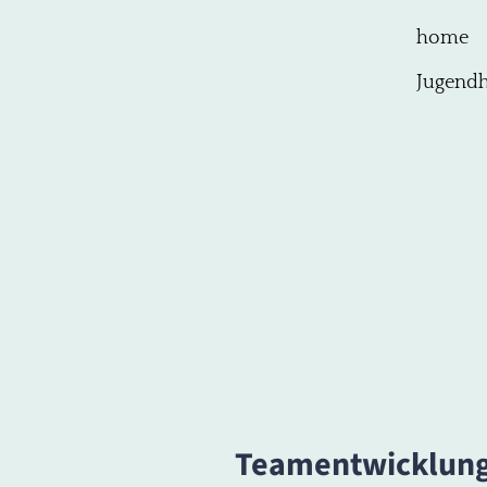
home
Jugendh
Teamentwicklun