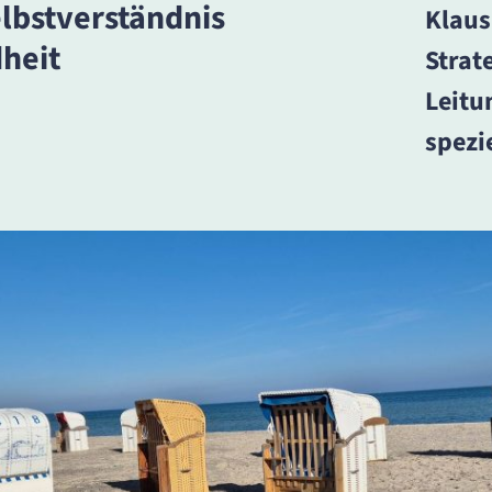
lbstverständnis
Klaus
heit
Strat
Leit
spezi